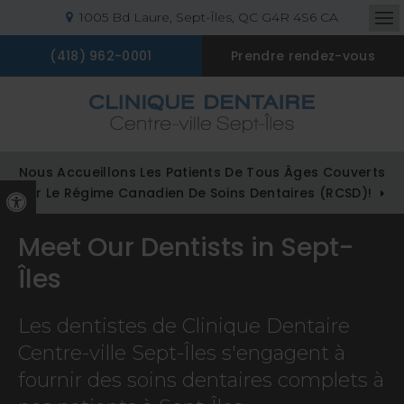
1005 Bd Laure
Sept-Îles
QC
G4R 4S6
CA
Ou
(418) 962-0001
Prendre rendez-vous
Nous Accueillons Les Patients De Tous Âges Couverts
Par Le Régime Canadien De Soins Dentaires (RCSD)!
Version accessible
Meet Our Dentists in Sept-
Îles
Les dentistes de
Clinique Dentaire
Centre-ville Sept-Îles
s'engagent à
fournir des soins dentaires complets à