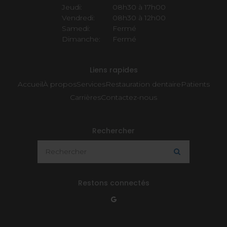
Jeudi:
08h30 à 17h00
Vendredi:
08h30 à 12h00
Samedi:
Fermé
Dimanche:
Fermé
Liens rapides
Accueil
À propos
Services
Restauration dentaire
Patients
Carrières
Contactez-nous
Rechercher
Rechercher
Rechercher
Restons connectés