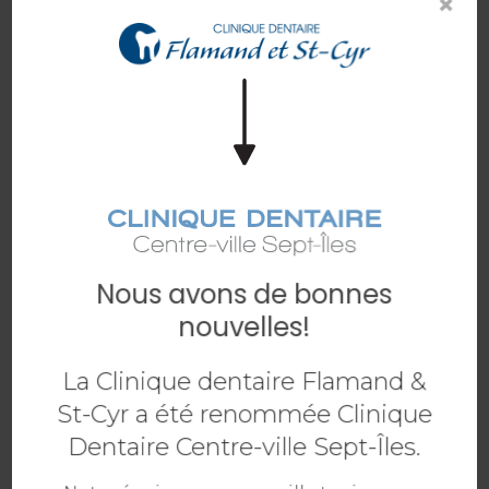
×
dessous. Notre équipe vous contactera sous peu.
Prénom :
*
Nom :
*
Courriel :
*
Nous avons de bonnes
nouvelles!
Téléphone :
*
La Clinique dentaire Flamand &
St-Cyr a été renommée Clinique
Êtes-vous un nouveau patient?
*
Dentaire Centre-ville Sept-Îles.
Oui, je suis un nouveau patient
Non, je suis déjà un patient