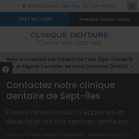
1005 Bd Laure
Sept-Îles
QC
G4R 4S6
CA
Ou
(418) 962-0001
Prendre rendez-vous
Nous Accueillons Les Patients De Tous Âges Couverts
Par Le Régime Canadien De Soins Dentaires (RCSD)!
Version accessible
Contactez notre clinique
dentaire de Sept-Îles
Prenez rendez-vous ou apprenez-en
davantage sur nos services dentaires.
VOUS AVEZ UNE URGENCE DENTAIRE? APPELEZ-NOUS DÈS