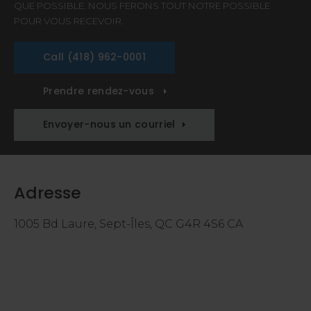
QUE POSSIBLE. NOUS FERONS TOUT NOTRE POSSIBLE
POUR VOUS RECEVOIR.
(418) 962-0001
Prendre rendez-vous
Envoyer-nous un courriel
Adresse
1005 Bd Laure
Sept-Îles
QC
G4R 4S6
CA