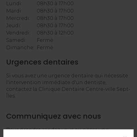
Lundi:
08h30 à 17h00
Mardi:
08h30 à 17h00
Mercredi:
08h30 à 17h00
Jeudi:
08h30 à 17h00
Vendredi:
08h30 à 12h00
Samedi:
Fermé
Dimanche:
Fermé
Urgences dentaires
Si vous avez une urgence dentaire qui nécessite
l'intervention immédiate d'un dentiste,
contactez la Clinique Dentaire Centre-ville Sept-
Îles.
Communiquez avec nous
Pour prendre rendez-vous ou poser une
question, veuillez remplir le formulaire ci-